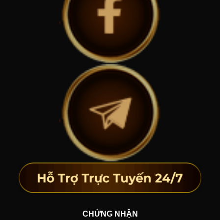
CHỨNG NHẬN