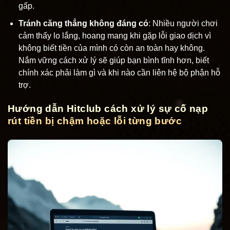
gấp.
Tránh căng thẳng không đáng có
: Nhiều người chơi
cảm thấy lo lắng, hoang mang khi gặp lỗi giao dịch vì
không biết tiền của mình có còn an toàn hay không.
Nắm vững cách xử lý sẽ giúp bạn bình tĩnh hơn, biết
chính xác phải làm gì và khi nào cần liên hệ bộ phận hỗ
trợ.
Hướng dẫn Hitclub cách xử lý sự cố nạp
rút tiền bị chậm hoặc lỗi từng bước