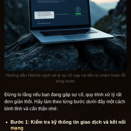
Hướng dẫn Hitclub cách xử lý sự cố nạp rút tiền bị chậm hoặc lỗi
từng bước
Đừng lo lắng nếu bạn đang gặp sự cố, quy trình xử lý rất
đơn giản thôi. Hãy làm theo từng bước dưới đây một cách
bình tĩnh và cẩn thận nhé:
Bước 1: Kiểm tra kỹ thông tin giao dịch và kết nối
mạng