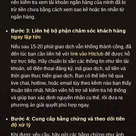
nên kiểm tra xem tài khoản ngân hàng của mình đã bị
trừ tiền chưa bằng cách xem sao kê hoặc tin nhắn từ
ngân hàng.
Bước 3: Liên hệ bộ phận chăm sóc khách hàng
ngay lập tức
Nếu sau 15-20 phút giao dịch vẫn không thành công, đã
đến lúc bạn cần liên hệ với
link vào Hitclub
để được hỗ
trợ trực tiếp. Hãy chuẩn bị sẵn các thông tin như tên tài
khoản, số điện thoại đăng ký, mã giao dịch, số tiền và
thời gian thực hiện giao dịch. Bạn có thể liên hệ qua
live chat, hotline, hoặc email tùy theo kênh nào bạn thấy
thuận tiện nhất. Nhân viên hỗ trợ sẽ kiểm tra hệ thống
và giúp bạn xác định nguyên nhân cụ thể, rồi đưa ra
phương án giải quyết phù hợp ngay.
Bước 4: Cung cấp bằng chứng và theo dõi tiến
độ xử lý
Khi được yêu cầu, hãy gửi các bằng chứng như ảnh