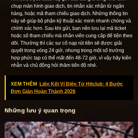
chụp màn hình giao dịch, tin nhắn xác nhận từ ngân
hàng, hoặc mã tham chiếu giao dịch. Những thông tin
này sẽ giúp bộ phận kỹ thuật xác minh nhanh chóng và
chính xác hơn. Sau khi gửi, bạn nên lưu lại mã ticket
hoặc số tham chiếu mà nhân viên cung cấp để tiện theo
dõi. Thường thì các sự cố nạp rút tiền sẽ được giải
quyết trong vòng 24 giờ, nhưng trong một số trường
hợp phức tạp có thể mất đến 48-72 giờ, vì vậy hãy kiên
nhẫn và chủ động hỏi thăm tiến độ nhé.
XEM THÊM
Liên Kết Ví Điện Tử Hitclub: 4 Bước
Đơn Giản Hoàn Thành 2026
Những lưu ý quan trọng