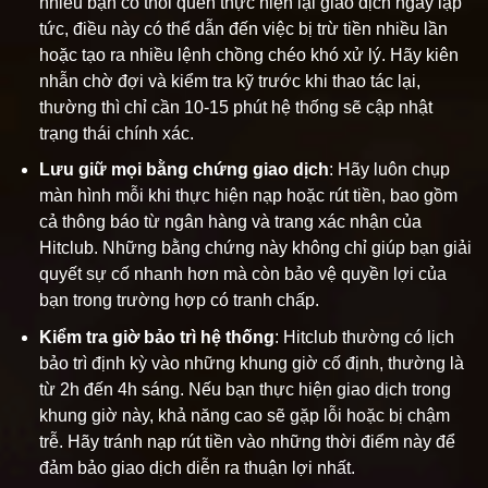
nhiều bạn có thói quen thực hiện lại giao dịch ngay lập
tức, điều này có thể dẫn đến việc bị trừ tiền nhiều lần
hoặc tạo ra nhiều lệnh chồng chéo khó xử lý. Hãy kiên
nhẫn chờ đợi và kiểm tra kỹ trước khi thao tác lại,
thường thì chỉ cần 10-15 phút hệ thống sẽ cập nhật
trạng thái chính xác.
Lưu giữ mọi bằng chứng giao dịch
: Hãy luôn chụp
màn hình mỗi khi thực hiện nạp hoặc rút tiền, bao gồm
cả thông báo từ ngân hàng và trang xác nhận của
Hitclub. Những bằng chứng này không chỉ giúp bạn giải
quyết sự cố nhanh hơn mà còn bảo vệ quyền lợi của
bạn trong trường hợp có tranh chấp.
Kiểm tra giờ bảo trì hệ thống
: Hitclub thường có lịch
bảo trì định kỳ vào những khung giờ cố định, thường là
từ 2h đến 4h sáng. Nếu bạn thực hiện giao dịch trong
khung giờ này, khả năng cao sẽ gặp lỗi hoặc bị chậm
trễ. Hãy tránh nạp rút tiền vào những thời điểm này để
đảm bảo giao dịch diễn ra thuận lợi nhất.