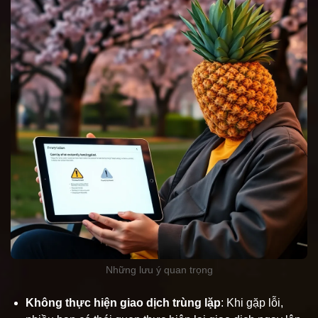
Những lưu ý quan trọng
Không thực hiện giao dịch trùng lặp
: Khi gặp lỗi,