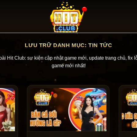
LƯU TRỮ DANH MỤC:
TIN TỨC
ài Hit Club: sự kiện cập nhật game mới, update trang chủ, fix lỗ
game mới nhất!