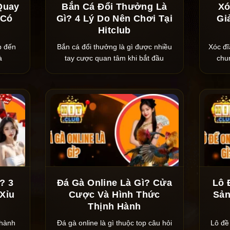
Quay
Bắn Cá Đổi Thưởng Là
Xó
 Có
Gì? 4 Lý Do Nên Chơi Tại
Gi
Hitclub
ếp đến
Bắn cá đổi thưởng là gì được nhiều
Xóc đĩ
à
tay cược quan tâm khi bắt đầu
chu
? 3
Đá Gà Online Là Gì? Cửa
Lô 
Xỉu
Cược Và Hình Thức
Sản
Thịnh Hành
 thành
Đá gà online là gì thuộc top câu hỏi
Lô đề