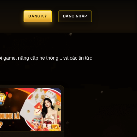
ĐĂNG KÝ
ĐĂNG NHẬP
i game, nâng cấp hệ thống,.. và các tin tức