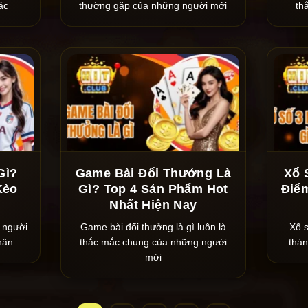
ác
thường gặp của những người mới
th
Gì?
Game Bài Đổi Thưởng Là
Xổ 
Kèo
Gì? Top 4 Sản Phẩm Hot
Điể
Nhất Hiện Nay
 người
Game bài đổi thưởng là gì luôn là
Xổ s
hân
thắc mắc chung của những người
thàn
mới