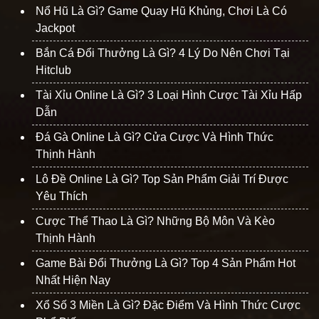
Nổ Hũ Là Gì? Game Quay Hũ Khủng, Chơi Là Có
Jackpot
Bắn Cá Đổi Thưởng Là Gì? 4 Lý Do Nên Chơi Tại
Hitclub
Tài Xỉu Online Là Gì? 3 Loại Hình Cược Tài Xỉu Hấp
Dẫn
Đá Gà Online Là Gì? Cửa Cược Và Hình Thức
Thịnh Hành
Lô Đề Online Là Gì? Top Sản Phẩm Giải Trí Được
Yêu Thích
Cược Thể Thao Là Gì? Những Bộ Môn Và Kèo
Thịnh Hành
Game Bài Đổi Thưởng Là Gì? Top 4 Sản Phẩm Hot
Nhất Hiện Nay
Xổ Số 3 Miền Là Gì? Đặc Điểm Và Hình Thức Cược