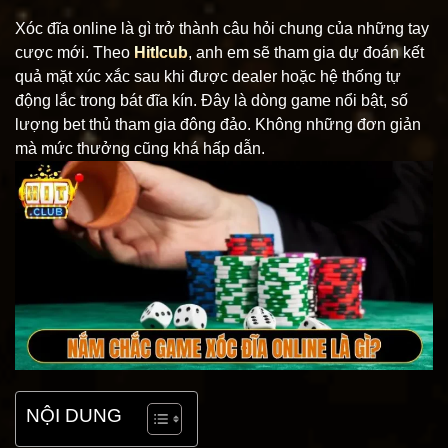
Xóc đĩa online là gì trở thành câu hỏi chung của những tay
cược mới. Theo
Hitlcub
, anh em sẽ tham gia dự đoán kết
quả mặt xúc xắc sau khi được dealer hoặc hệ thống tự
động lắc trong bát đĩa kín. Đây là dòng game nổi bật, số
lượng bet thủ tham gia đông đảo. Không những đơn giản
mà mức thưởng cũng khá hấp dẫn.
NỘI DUNG