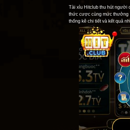
Tài xỉu Hitclub thu hút người
thức cược cùng mức thưởng k
thống kê chi tiết và kết quả 