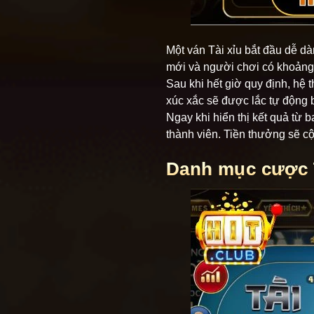
Một ván Tài xỉu bắt đầu dễ d
mới và người chơi có khoảng 
Sau khi hết giờ quy định, hệ
xúc xắc sẽ được lắc tự động b
Ngay khi hiển thị kết quả từ 
thành viên. Tiền thưởng sẽ cộ
Danh mục cược T