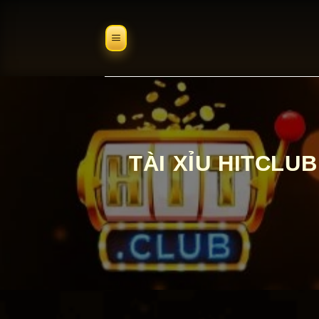
Bỏ
qua
nội
dung
TÀI XỈU HITCL