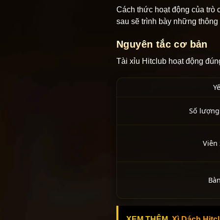
Cách thức hoạt động của trò 
sau sẽ trình bày những thông
Nguyên tắc cơ bản
Tài xỉu Hitclub hoạt động đún
Yế
Số lượng
Viên 
Bàn
XEM THÊM
Xì Dách Hitc