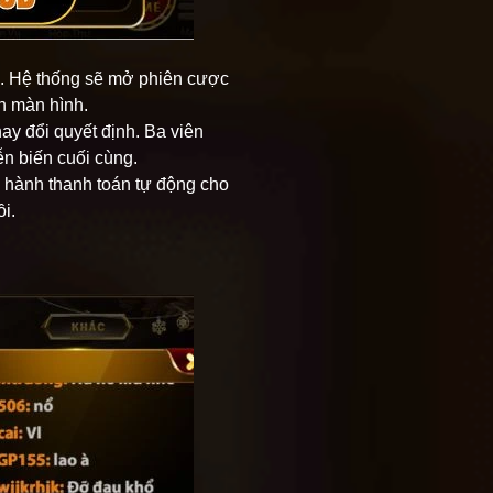
ia. Hệ thống sẽ mở phiên cược
n màn hình.
ay đổi quyết định. Ba viên
ễn biến cuối cùng.
n hành thanh toán tự động cho
i.