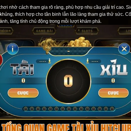
 chơi nhờ cách tham gia rõ ràng, phù hợp nhu cầu giải trí cao.
hủng, thích hợp cho tân binh lẫn lão làng tham gia thử sức. 
nhanh, tăng tính chủ động trong mỗi lượt khám phá.