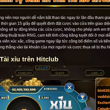
àng nên mọi người dễ nắm bắt thao tác ngay từ lần đầu tham g
thời gian 15 giây để quyết định đặt cược vào cửa trên giao diệ
 thống sẽ tự động khóa các cửa cược, không cho phép anh em th
ằng thuật toán RNG, cam kết tính công bằng tuyệt đối ở mọi di
ba viên xúc xắc, cổng game ngay lập tức công bố điểm số và tiế
ng thẳng vào tài khoản của mọi người và cược thua sẽ bị thu hồ
ài xỉu trên Hitclub