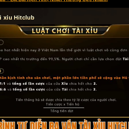
 xỉu Hitclub