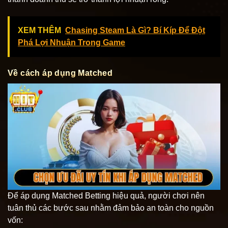
XEM THÊM
Chasing Steam Là Gì? Bí Kíp Để Đột
Phá Lợi Nhuận Trong Game
Về cách áp dụng Matched
Để áp dụng Matched Betting hiệu quả, người chơi nên
tuân thủ các bước sau nhằm đảm bảo an toàn cho nguồn
vốn: