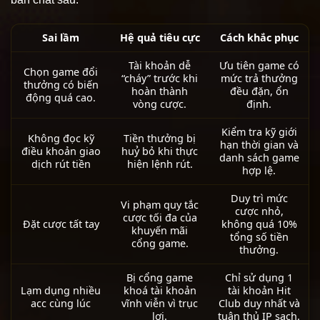
Sai lầm
Hệ quả tiêu cực
Cách khắc phục
Tài khoản dễ
Ưu tiên game có
Chọn game đổi
“cháy” trước khi
mức trả thưởng
thưởng có biến
hoàn thành
đều đặn, ổn
động quá cao.
vòng cược.
định.
Kiểm tra kỹ giới
Không đọc kỹ
Tiền thưởng bị
hạn thời gian và
điều khoản giao
huỷ bỏ khi thực
danh sách game
dịch rút tiền
hiện lệnh rút.
hợp lệ.
Duy trì mức
Vi phạm quy tắc
cược nhỏ,
cược tối đa của
Đặt cược tất tay
không quá 10%
khuyến mãi
tổng số tiền
cổng game.
thưởng.
Bị cổng game
Chỉ sử dụng 1
Lạm dụng nhiều
khoá tài khoản
tài khoản Hit
acc cùng lúc
vĩnh viễn vì trục
Club duy nhất và
lợi.
tuân thủ IP sạch.