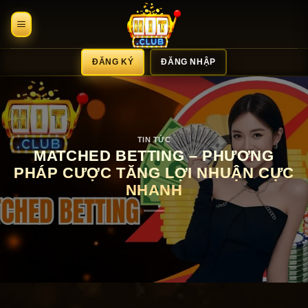
Bỏ
qua
nội
dung
ĐĂNG KÝ
ĐĂNG NHẬP
TIN TỨC
MATCHED BETTING – PHƯƠNG
PHÁP CƯỢC TĂNG LỢI NHUẬN CỰC
NHANH