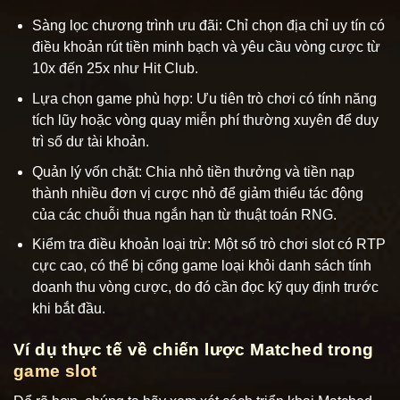
Sàng lọc chương trình ưu đãi: Chỉ chọn địa chỉ uy tín có
điều khoản rút tiền minh bạch và yêu cầu vòng cược từ
10x đến 25x như Hit Club.
Lựa chọn game phù hợp: Ưu tiên trò chơi có tính năng
tích lũy hoặc vòng quay miễn phí thường xuyên để duy
trì số dư tài khoản.
Quản lý vốn chặt: Chia nhỏ tiền thưởng và tiền nạp
thành nhiều đơn vị cược nhỏ để giảm thiểu tác động
của các chuỗi thua ngắn hạn từ thuật toán RNG.
Kiểm tra điều khoản loại trừ: Một số trò chơi slot có RTP
cực cao, có thể bị cổng game loại khỏi danh sách tính
doanh thu vòng cược, do đó cần đọc kỹ quy định trước
khi bắt đầu.
Ví dụ thực tế về chiến lược Matched trong
game slot