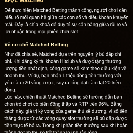
lược Matched
Để thực hiện Matched Betting thành công, người chơi cần
hiểu rõ mối quan hệ giữa các con số và điều khoản khuyến
mãi. Đây là chìa khoá để duy trì sự cân bằng giữa rủi ro và
lợi nhuận trong mọi phiên chơi slot.
Về cơ chế Matched Betting
Như đã chia sẻ, Matched dựa trên nguyên lý bù đắp chi
phí. Khi đăng ký tài khoản Hitclub và được tặng thưởng
lượng tiền nhất định, cổng game sẽ kèm theo điều kiện về
doanh thu. Ví dụ, bạn nhận 1 triệu đồng tiền thưởng với
yêu cầu x20 vòng cược, suy ra tổng đặt cần đạt 20 triệu
đồng.
Lúc này, chiến thuật Matched Betting sẽ hướng dẫn bạn
chọn trò chơi có biến động thấp và RTP trên 96%. Bằng
cách này, giá trị kỳ vọng của game thủ sẽ dương, vì số tiền
thắng được từ các vòng quay slot thường sẽ bù đắp được
tiền thực tế bỏ ra. Trong khi phần tiền thưởng sau khi hoàn
thành doanh thu sẽ trở thành lợi nhuận ròng.