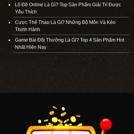
Lô Đề Online Là Gì? Top Sản Phẩm Giải Trí Được
Yêu Thích
Cược Thể Thao Là Gì? Những Bộ Môn Và Kèo
Thịnh Hành
Game Bài Đổi Thưởng Là Gì? Top 4 Sản Phẩm Hot
Nhất Hiện Nay