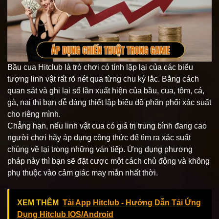
Bầu cua Hitclub là trò chơi có tính lặp lại của các biểu
tượng linh vật rất rõ nét qua từng chu kỳ lắc. Bằng cách
quan sát và ghi lại số lần xuất hiện của bầu, cua, tôm, cá,
gà, nai thì bạn dễ dàng thiết lập biểu đồ phân phối xác suất
cho riêng mình.
Chẳng hạn, nếu linh vật cua có giá trị trung bình đang cao
người chơi hãy áp dụng công thức để tìm ra xác suất
chúng về lại trong những ván tiếp. Ứng dụng phương
pháp này thì bạn sẽ đặt cược một cách chủ động và không
phụ thuộc vào cảm giác may mắn nhất thời.
XEM THÊM
Tải App Hitclub - Hướng Dẫn Tải Ứng
Dụng Hitclub IOS/Android