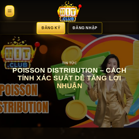
Bỏ
qua
nội
dung
ĐĂNG KÝ
ĐĂNG NHẬP
TIN TỨC
POISSON DISTRIBUTION – CÁCH
TÍNH XÁC SUẤT DỄ TĂNG LỢI
NHUẬN