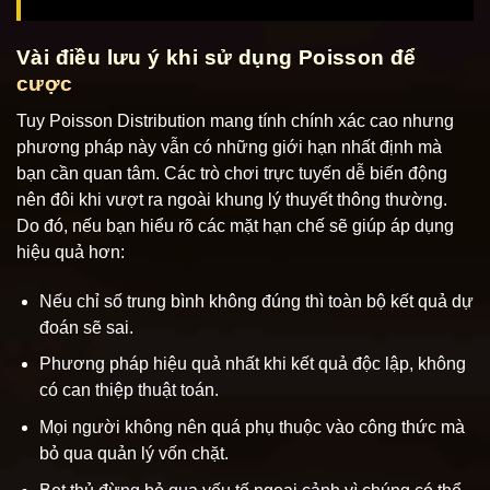
Vài điều lưu ý khi sử dụng Poisson để
cược
Tuy Poisson Distribution mang tính chính xác cao nhưng
phương pháp này vẫn có những giới hạn nhất định mà
bạn cần quan tâm. Các trò chơi trực tuyến dễ biến động
nên đôi khi vượt ra ngoài khung lý thuyết thông thường.
Do đó, nếu bạn hiểu rõ các mặt hạn chế sẽ giúp áp dụng
hiệu quả hơn:
Nếu chỉ số trung bình không đúng thì toàn bộ kết quả dự
đoán sẽ sai.
Phương pháp hiệu quả nhất khi kết quả độc lập, không
có can thiệp thuật toán.
Mọi người không nên quá phụ thuộc vào công thức mà
bỏ qua quản lý vốn chặt.