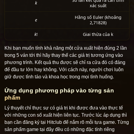
Số lần kết quả ra cần tính
k
xác suất
Hằng số Euler (khoảng
e
2,71828)
k
!
Giai thừa của k
Khi bạn muốn tính khả năng một cửa xuất hiện đúng 2 lần
trong 5 ván tới thì hãy thay thế các giá trị tương ứng vào
phương trình. Kết quả thu được sẽ chỉ ra cửa đó có đáng
để đầu tư lớn hay không. Với cách này, người chơi luôn
giữ được tỉnh táo và khoa học trong mọi tình huống.
Ứng dụng phương pháp vào từng sản
phẩm
Lý thuyết chỉ thực sự có giá trị khi được đưa vào thực tế
với những con số xuất hiện liên tục. Trước lúc áp dụng thì
bạn cần đăng ký tại Hitclub để nắm rõ mỗi tựa game. Từng
sản phẩm game tại đây đều có những đặc tính riêng