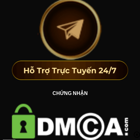
CHỨNG NHẬN